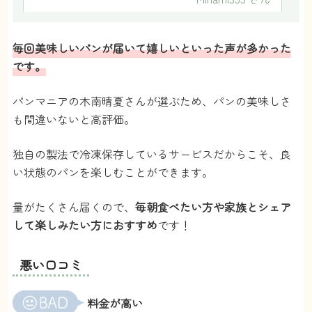
5
毎回美味しいパンが届いて嬉しい
といった声が多かった
です。
量がたくさんで美味しそうです。毎月8個程度
届くので、どれから食べるか迷ってしまいま
パンマニアの木南晴夏さんが選ぶため、パンの美味しさ
す。
も間違いないと高評価。
コプラSunny
さん
独自の製法で冷凍保存しているサービスだからこそ、良
5
い状態のパンを楽しむことができます。
思ったよりたくさん届いて嬉しかったです。朝
量がたくさん届くので、
毎朝食べたい方や家族とシェア
は惣菜パン、おやつに菓子パンと選んで食べて
して楽しみたい方におすすめ
です！
います。子どもも喜んでくれました。
たんぽぽすぽっと
さん
悪い口コミ
4
料金が高い