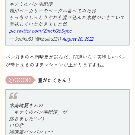
キナミのパン宅配便
鴨川ベーカリーのベーグル食べてみた😊
もっちりしっとりどれも混ぜ込んた素材がいきていて
美味しくいただきました😋
pic.twitter.com/ZmckQeSgbc
— kouiku53 (@kouiku531)
August 26, 2022
パン好きの木南晴夏が選んだ、間違いなく美味しいパン
が味わえるのはテンションが上がりますよね。
量がたくさん！
木南晴夏さんの
「キナミのパン宅配便」が
届きました(^-^)
🍞🍪🥐
冷凍庫パンパン！𐤔𐤔