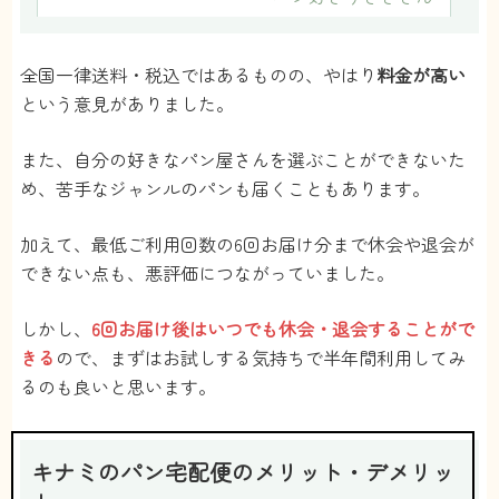
2.5
全国一律送料・税込ではあるものの、やはり
料金が高い
という意見がありました。
送料込みでも高いです！気軽に旅行に行けない
今だからこそ頼みたいけど、まだ学生なのでそ
また、自分の好きなパン屋さんを選ぶことができないた
こまでお金がなく…もう少し安くなってほしい
め、苦手なジャンルのパンも届くこともあります。
です。
プルトガ
さん
加えて、最低ご利用回数の6回お届け分まで休会や退会が
できない点も、悪評価につながっていました。
2.5
しかし、
6回お届け後はいつでも休会・退会することがで
好きなパンのジャンルを選べないのが残念でし
き
る
ので、まずはお試しする気持ちで半年間利用してみ
た。甘いパンが苦手なので、おかずパンだけ届
るのも良いと思います。
いてほしかったのですが、それは難しそうです
ね…
煌工
さん
キナミのパン宅配便のメリット・デメリッ