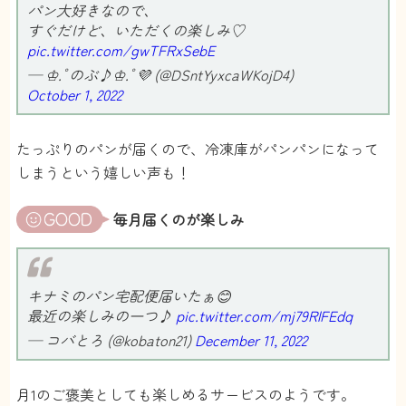
パン大好きなので、
すぐだけど、いただくの楽しみ♡
pic.twitter.com/gwTFRxSebE
— ♔.ﾟのぶ♪♔.ﾟ💜 (@DSntYyxcaWKojD4)
October 1, 2022
たっぷりのパンが届くので、冷凍庫がパンパンになって
しまうという嬉しい声も！
毎月届くのが楽しみ
キナミのパン宅配便届いたぁ😊
最近の楽しみの一つ♪
pic.twitter.com/mj79RlFEdq
— コバとろ (@kobaton21)
December 11, 2022
月1のご褒美としても楽しめるサービスのようです。