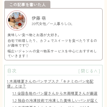
この記事を書いた人
伊藤 萌
20代女性／一人暮らしOL
美味しい食べ物とお酒が大好き。
自宅で料理したり、カフェでスイーツを食べたりするの
が趣味です♡
幅広いジャンルの食べ物系サービスを中心におすすめし
ていきます！
目次
[
閉じる∧
]
1
木南晴夏さんのパンサブスク「キナミのパン宅配
便」とは？
1.1
全国各地のパン屋さんから木南晴夏さんが厳選
1.2
独自の冷凍技術で冷凍した美味しいパンが届く