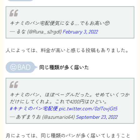
木南晴夏さんがチョイスしているのに惹かれて
始めました！リニューアルされてパン屋さんが
キナミのパン宅配便気になる…でもお高い🥺
増えたのもありがたいです。会員限定特典もこ
れから楽しみです。
— るな (@Runa_s2rgdl)
February 3, 2022
散歩同盟
さん
人によっては、料金が高いと感じる投稿もありました。
同じ種類が多く届いた
キナミのパン、ほぼベーグルだった。せめていくつか
だけにしてくれよ。これで4200円はひどい。
#キナミのパン宅配便
pic.twitter.com/0zlTovjGt5
— あずまりお (@azumario64)
September 23, 2022
月によっては、同じ種類のパンが多く届いてしまうこと