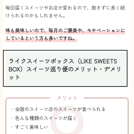
届きますし、箱が潰れてたり傷ついてたりもありま
毎回届くスイーツやお店が変わるので、飽きずに長く続
せん。
お菓子自体も高級感があって、写真をいちいち撮り
けられるのかもしれません。
たくなるような可愛さ（笑）
個包装になってるのも助かります。
味も美味しいので、毎月のご褒美や、モチベーションに
【配送頻度】
しているという方も多いですね。
スキップもできますし、ちょうど良いです。
頻繁に食べるものでもないですしね。
【継続】
継続予定です。毎月3,000円ちょっとで家族全員幸せ
ライクスイーツボックス（LIKE SWEETS
になれると思うと、かなり安いです^_^
BOX）スイーツ巡り便のメリット・デメリ
40代 主婦
お茶漬け
ット
投稿日：2022/11/22
20
メリット
ちょっと高いけど・・・最高
です。
全国のスイーツ店のスイーツが食べられる
4.2
色んな種類のスイーツが届く
すごく美味しい