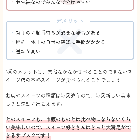
【コスパ】
個包装なのでみんなで分けやすい
普段食費にあんまりお金をかけない自分からする
と、ちょっと高いなと思います。
お金厳しいなってときはスキップもできるので、無
デメリット
理なく続けられています。
【お店の数】
買うのに順番待ちが必要な場合がある
よくわかりません。結構色々な地域のお店から届く
解約・休止の日付の確認に手間がかかる
ので、少なくはないのかもしれません。
【レパートリー】
送料が高い
洋菓子はほぼ網羅してるイメージです！
毎月違うお菓子が届いて、初めて食べるものとかも
あるので楽しいです。
1番のメリットは、普段なかなか食べることのできないス
【美味しさ】
イーツ店の本格スイーツが食べられることでしょう。
どのお店のお菓子も最高に美味しいです！4回位届き
ましたが、今の所ハズレ無し。
特に美味しかったのはカヌレ。
お店やスイーツの種類は毎回違うので、毎回新しい美味
カヌレってコンビニとかに売ってるやつと、こうい
しさと感動に出会えます。
う本格的なやつとでは別の食べ物っていうレベルで
違うんですよね。
どのスイーツも、市販のものとは比べ物にならないくら
いくつかデパ地下とかのカヌレを食べてきました
が、スイーツ巡り便のカヌレが1番美味しかったで
い美味しいので、スイーツ好きさんはきっと大満足がで
す。もちろんコンビニよりも。
きるサブスクです！
お店の情報も教えてくれるので、いつか行きたい