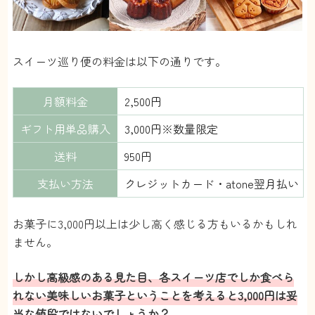
といっても3千円くらいなので、買えないほどの価格
じゃないかな。
【お店の数】
どんどん増えているらしい。公式サイトで提携して
スイーツ巡り便の料金は以下の通りです。
るお店を全部教えてくれたら嬉しいのになと・・
【レパートリー】
マドレーヌとかそういう系のやつが多い。
月額料金
2,500円
ちょっとおしゃれなお菓子みたいな。
【美味しさ】
ギフト用単品購入
3,000円※数量限定
ちゃんと美味しい。
どこのお店の商品も、味はもちろん食感も良くて値
送料
950円
段相応と思える。
【見た目】
支払い方法
クレジットカード・atone翌月払い
包装がきれい。写真映えするから、ついSNSにあげ
たくなるようなかんじ。
サブスクなのに、お店で買ったような満足感があ
お菓子に3,000円以上は少し高く感じる方もいるかもしれ
る。
ません。
【配送頻度】
正直月1も多いかな。
こういうのはたまに食べるから美味しいんだと思
しかし高級感のある見た目、各スイーツ店でしか食べら
う。
れない美味しいお菓子ということを考えると3,000円は妥
毎月届くとありがたみとかなくなるし・・・。欲し
当な値段ではないでしょうか？