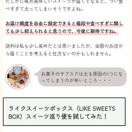
たしかに毎月美味しいスイーツが届くとなると、つい食
KK
さん
と考えてしまいます
べすぎて太ってしまいそうですよね。
匿名
さん
5
お届け頻度を自由に設定できると値段や食べすぎに関し
ても少し抑えられると思うので、今後に期待ですね。
コロナ禍になってから外出は最低限にしていた
ので、自宅でこんなに楽しめるのはありがたい
送料は私も少し高めだとは思いましたが、全国のお店か
です。コロナ禍が落ち着いたら気に入ったスイ
ら届くことを考えると仕方ないのかもしれません。
ーツのお店に行ってみたいなと思ってます。
もちこ
さん
お菓子のサブスクは太る原因の1つにな
ってしまうのが辛いところ・・・
ライクスイーツボックス（LIKE SWEETS
BOX）スイーツ巡り便を試してみた！