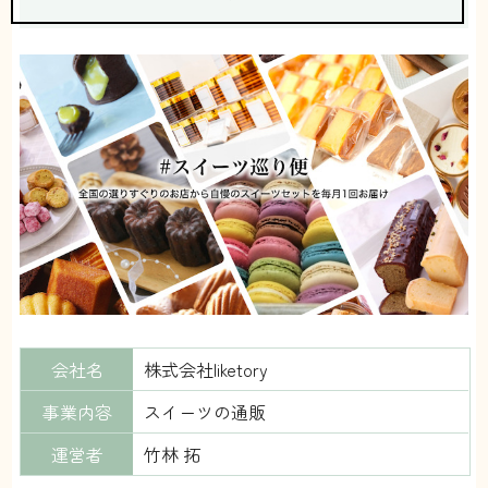
会社名
株式会社liketory
事業内容
スイーツの通販
運営者
竹林 拓