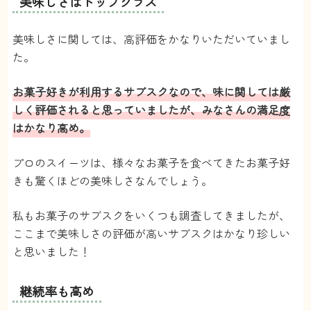
美味しさはトップクラス
プロのスイーツは違う
4.0
美味しさに関しては、高評価をかなりいただいていまし
た。
【コスパ】
お菓子好きが利用するサブスクなので、味に関しては厳
値段は高いけど、コスパ気にして買うものでもない
と思ってるので、個人的には気になりません。
しく評価されると思っていましたが、みなさんの満足度
【お店の数】
はかなり高め。
ちょうど良いと思います。結構長く利用してるの
で、お店が被ったりしましたが、何回も連続で被る
プロのスイーツは、様々なお菓子を食べてきたお菓子好
ことはなかったので気になりませんでした
【レパートリー】
きも驚くほどの美味しさなんでしょう。
かなり豊富！焼き菓子系が結構多いイメージです。
【美味しさ】
私もお菓子のサブスクをいくつも調査してきましたが、
夏頃に届いたテリーヌがすごく美味しかったです。
ここまで美味しさの評価が高いサブスクはかなり珍しい
やっぱりプロが作るスイーツは違うなって思いま
す。田舎に住んでいて、なかなか近くにスイーツの
と思いました！
お店ってないので、サブスクで食べられて嬉しいで
す。
【見た目】
継続率も高め
ちゃんとした箱にはいってます。夏でも傷みなしで