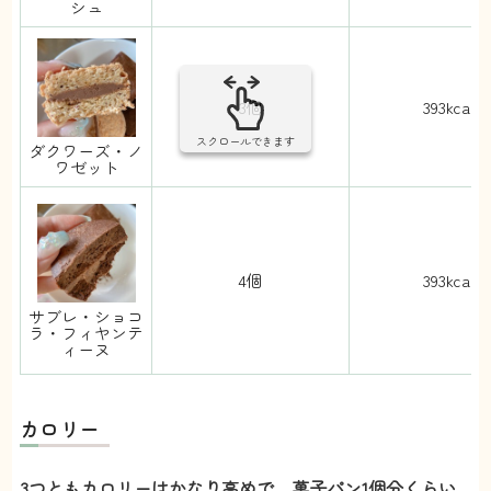
シュ
3個
393kcal
スクロールできます
ダクワーズ・ノ
ワゼット
4個
393kcal
サブレ・ショコ
ラ・フィヤンテ
ィーヌ
カロリー
3つともカロリーはかなり高めで、菓子パン1個分くらい