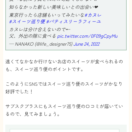
知らなかった新しい美味しいとの出会い❤︎
東京行ったら店舗もいってみたいな
#カヌレ
#スイーツ巡り便
#パティスリーラフィーユ
カヌレは分け合えないので←
父、外出の隙に食べる
pic.twitter.com/0F09gCpyMu
— NANAKO (@life_designer75)
June 24, 2022
遠くてなかなか行けないお店のスイーツが食べられるの
も、スイーツ巡り便のポイントです。
このようにSNSではスイーツ巡り便のスイーツがかなり
好評でした！
サブスクプラスにもスイーツ巡り便の口コミが届いてい
るので、見てみましょう。