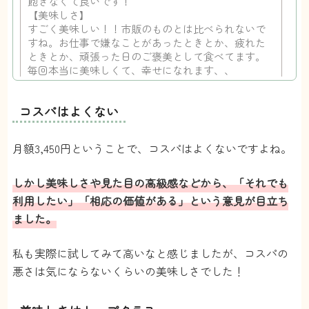
飽きなくて良いです！
【美味しさ】
すごく美味しい！！市販のものとは比べられないで
すね。お仕事で嫌なことがあったときとか、疲れた
ときとか、頑張った日のご褒美として食べてます。
毎回本当に美味しくて、幸せになれます、、
【見た目】
ギフト用？って思うくらい、しっかりした箱にいつ
コスパはよくない
も入ってます。
リボンかかってたりして、開封するときワクワク感
やばいです笑
月額3,450円ということで、コスパはよくないですよね。
【配送頻度】
月1回でちょうど良いです！値段も高めなので、月1の
ご褒美って感じです。
しかし美味しさや見た目の高級感などから、「それでも
【継続】
利用したい」「相応の価値がある」という意見が目立ち
毎月のモチベに関わるので、ずっと続けたいと思っ
ました。
てます♪
27歳 女
るーたん
私も実際に試してみて高いなと感じましたが、コスパの
悪さは気にならないくらいの美味しさでした！
投稿日：2022/08/09
23