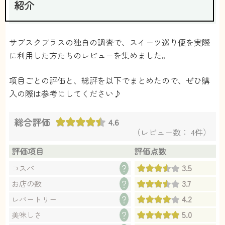
紹介
サブスクプラスの独自の調査で、スイーツ巡り便を実際
に利用した方たちのレビューを集めました。
項目ごとの評価と、総評を以下でまとめたので、ぜひ購
入の際は参考にしてください♪
総合評価
4.6
（レビュー数： 4件）
評価項目
評価点数
3.5
？
コスパ
3.7
？
お店の数
4.2
？
レパートリー
5.0
？
美味しさ