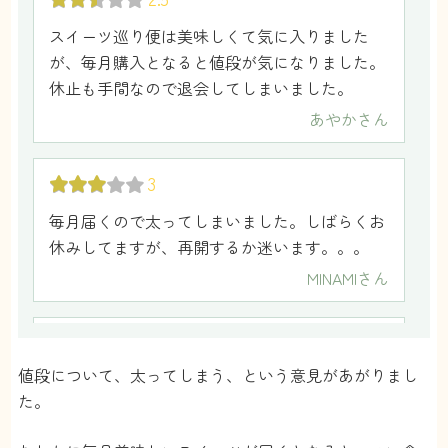
百合子
さん
スイーツ巡り便は美味しくて気に入りました
が、毎月購入となると値段が気になりました。
休止も手間なので退会してしまいました。
5
あやか
さん
友達とお茶会をする機会が多いので、その時に
スイーツ巡り便のお菓子をだしています。いつ
3
も美味しいと友達から好評です。
ねこたん
さん
毎月届くので太ってしまいました。しばらくお
休みしてますが、再開するか迷います。。。
5
MINAMI
さん
とっても美味しいです！良い口コミしか見かけ
1.5
ないので、大丈夫かな？と最初は思いました
が、本当に悪いところがないです笑
値段について、太ってしまう、という意見があがりまし
送料高いのが気になりました。クール便で送ら
ギフトでもおくれるので、家族にたまに送って
た。
れてくるものなら仕方ないとは思いますが、常
います。家族も美味しいと言っていました！
温のものだともう少し送料安くできないのかな