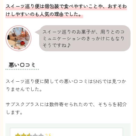
スイーツ巡り便は個包装で食べやすいことや、おすそわ
フォトジェニックケーキとスイーツ両方とも定
けしやすいのも人気の理由でした。
期便で購入するくらいライクスイーツボックス
さんにはお世話になってます！ケーキは自宅で
スイーツ巡りのお菓子が、周りとのコ
家族と食べて楽しんでますが、スイーツ巡り便
ミュニケーションのきっかけにもなり
はお客さんが来たときに出しやすいのでとても
そうですね♪
良いです。常温保存のものだと職場に持ってい
っておすそ分けしたりもできるので、みんなで
楽しめます！
悪い口コミ
さちこ
さん
スイーツ巡り便に関しての悪い口コミはSNSでは見つか
りませんでした。
4.5
今まで甘いものはそんなに好きじゃなかったの
サブスクプラスには数件寄せられたので、そちらを紹介
ですが、スイーツ巡り便をはじめてから甘いも
します。
のが大好きになりました！スイーツ巡り便で送
られてくるスイーツはどれも美味しくて、上品
2.5
な甘さなので家族みんなで楽しめます。