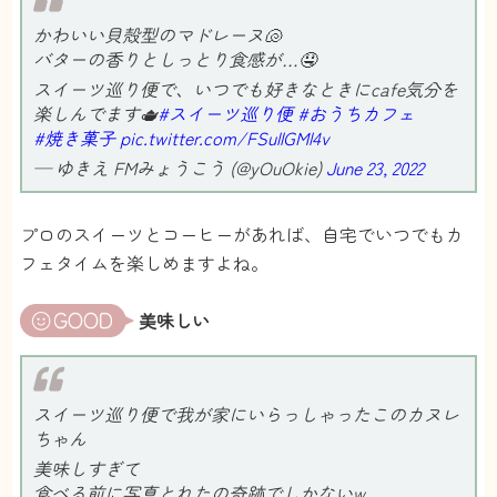
かわいい貝殻型のマドレーヌ🐚
バターの香りとしっとり食感が…🤤
スイーツ巡り便で、いつでも好きなときにcafe気分を
楽しんでます🫖
#スイーツ巡り便
#おうちカフェ
#焼き菓子
pic.twitter.com/FSullGMl4v
— ゆきえ FMみょうこう (@yOuOkie)
June 23, 2022
プロのスイーツとコーヒーがあれば、自宅でいつでもカ
フェタイムを楽しめますよね。
美味しい
スイーツ巡り便で我が家にいらっしゃったこのカヌレ
ちゃん
美味しすぎて
食べる前に写真とれたの奇跡でしかないw