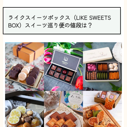
な〜と思っております！
【見た目】
高級感があります。プレゼントにも良さそう。
ライクスイーツボックス（LIKE SWEETS
【配送頻度】
BOX）スイーツ巡り便の値段は？
月1でOKです
【継続】
スイーツ大好きなのに、なかなか買いに行く時間が
ないので、サブスクで届けてくれるの本当に嬉しい
です。虫歯になるか、病気になるまで続けますw
30代 音楽関係
甘党男子
投稿日：2022/09/12
8
たまにでいい
2.5
【コスパ】
高級スイーツなので、料金は高め。