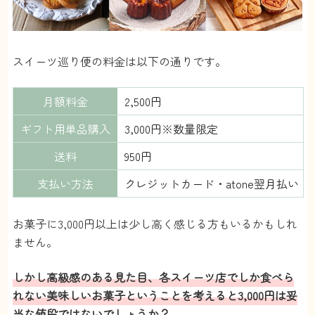
といっても3千円くらいなので、買えないほどの価格
じゃないかな。
【お店の数】
どんどん増えているらしい。公式サイトで提携して
スイーツ巡り便の料金は以下の通りです。
るお店を全部教えてくれたら嬉しいのになと・・
【レパートリー】
マドレーヌとかそういう系のやつが多い。
月額料金
2,500円
ちょっとおしゃれなお菓子みたいな。
【美味しさ】
ギフト用単品購入
3,000円※数量限定
ちゃんと美味しい。
どこのお店の商品も、味はもちろん食感も良くて値
送料
950円
段相応と思える。
【見た目】
支払い方法
クレジットカード・atone翌月払い
包装がきれい。写真映えするから、ついSNSにあげ
たくなるようなかんじ。
サブスクなのに、お店で買ったような満足感があ
お菓子に3,000円以上は少し高く感じる方もいるかもしれ
る。
ません。
【配送頻度】
正直月1も多いかな。
こういうのはたまに食べるから美味しいんだと思
しかし高級感のある見た目、各スイーツ店でしか食べら
う。
れない美味しいお菓子ということを考えると3,000円は妥
毎月届くとありがたみとかなくなるし・・・。欲し
当な値段ではないでしょうか？