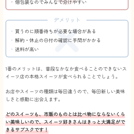
【コスパ】
個包装なのでみんなで分けやすい
普段食費にあんまりお金をかけない自分からする
と、ちょっと高いなと思います。
お金厳しいなってときはスキップもできるので、無
デメリット
理なく続けられています。
【お店の数】
買うのに順番待ちが必要な場合がある
よくわかりません。結構色々な地域のお店から届く
解約・休止の日付の確認に手間がかかる
ので、少なくはないのかもしれません。
【レパートリー】
送料が高い
洋菓子はほぼ網羅してるイメージです！
毎月違うお菓子が届いて、初めて食べるものとかも
あるので楽しいです。
1番のメリットは、普段なかなか食べることのできないス
【美味しさ】
イーツ店の本格スイーツが食べられることでしょう。
どのお店のお菓子も最高に美味しいです！4回位届き
ましたが、今の所ハズレ無し。
特に美味しかったのはカヌレ。
お店やスイーツの種類は毎回違うので、毎回新しい美味
カヌレってコンビニとかに売ってるやつと、こうい
しさと感動に出会えます。
う本格的なやつとでは別の食べ物っていうレベルで
違うんですよね。
どのスイーツも、市販のものとは比べ物にならないくら
いくつかデパ地下とかのカヌレを食べてきました
が、スイーツ巡り便のカヌレが1番美味しかったで
い美味しいので、スイーツ好きさんはきっと大満足がで
す。もちろんコンビニよりも。
きるサブスクです！
お店の情報も教えてくれるので、いつか行きたい