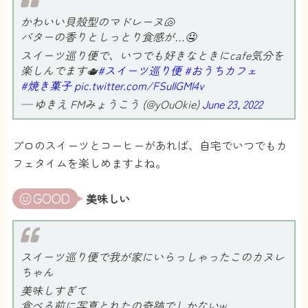
かわいい貝殻型のマドレーヌ🐚
バターの香りとしっとり食感が…🤤
スイーツ巡り便で、いつでも好きなときにcafe気分を
楽しんでます🫖
#スイーツ巡り便
#おうちカフェ
#焼き菓子
pic.twitter.com/FSullGMl4v
— ゆきえ FMみょうこう (@yOuOkie)
June 23, 2022
プロのスイーツとコーヒーがあれば、自宅でいつでもカ
フェタイムを楽しめますよね。
美味しい
スイーツ巡り便で我が家にいらっしゃったこのカヌレ
ちゃん
美味しすぎて
食べる前に写真とれたの奇跡でしかないw