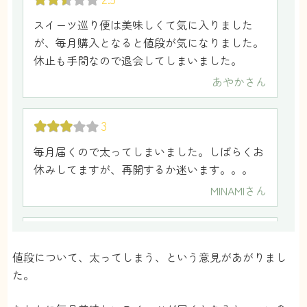
百合子
さん
スイーツ巡り便は美味しくて気に入りました
が、毎月購入となると値段が気になりました。
休止も手間なので退会してしまいました。
5
あやか
さん
友達とお茶会をする機会が多いので、その時に
スイーツ巡り便のお菓子をだしています。いつ
3
も美味しいと友達から好評です。
ねこたん
さん
毎月届くので太ってしまいました。しばらくお
休みしてますが、再開するか迷います。。。
5
MINAMI
さん
とっても美味しいです！良い口コミしか見かけ
1.5
ないので、大丈夫かな？と最初は思いました
が、本当に悪いところがないです笑
値段について、太ってしまう、という意見があがりまし
送料高いのが気になりました。クール便で送ら
ギフトでもおくれるので、家族にたまに送って
た。
れてくるものなら仕方ないとは思いますが、常
います。家族も美味しいと言っていました！
温のものだともう少し送料安くできないのかな