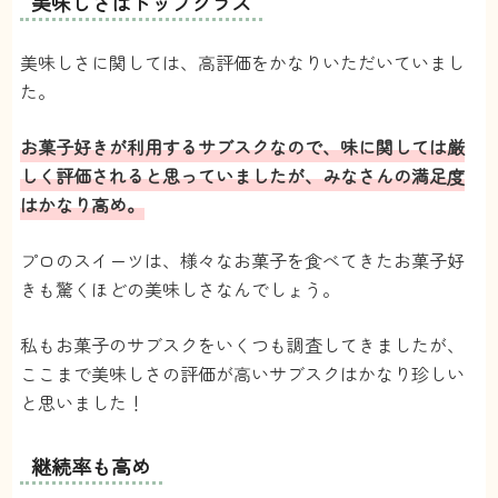
美味しさはトップクラス
プロのスイーツは違う
4.0
美味しさに関しては、高評価をかなりいただいていまし
た。
【コスパ】
お菓子好きが利用するサブスクなので、味に関しては厳
値段は高いけど、コスパ気にして買うものでもない
と思ってるので、個人的には気になりません。
しく評価されると思っていましたが、みなさんの満足度
【お店の数】
はかなり高め。
ちょうど良いと思います。結構長く利用してるの
で、お店が被ったりしましたが、何回も連続で被る
プロのスイーツは、様々なお菓子を食べてきたお菓子好
ことはなかったので気になりませんでした
【レパートリー】
きも驚くほどの美味しさなんでしょう。
かなり豊富！焼き菓子系が結構多いイメージです。
【美味しさ】
私もお菓子のサブスクをいくつも調査してきましたが、
夏頃に届いたテリーヌがすごく美味しかったです。
ここまで美味しさの評価が高いサブスクはかなり珍しい
やっぱりプロが作るスイーツは違うなって思いま
す。田舎に住んでいて、なかなか近くにスイーツの
と思いました！
お店ってないので、サブスクで食べられて嬉しいで
す。
【見た目】
継続率も高め
ちゃんとした箱にはいってます。夏でも傷みなしで