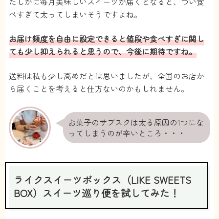
たしかに毎月美味しいスイーツが届くとなると、つい食
KK
さん
と考えてしまいます
べすぎて太ってしまいそうですよね。
匿名
さん
5
お届け頻度を自由に設定できると値段や食べすぎに関し
ても少し抑えられると思うので、今後に期待ですね。
コロナ禍になってから外出は最低限にしていた
ので、自宅でこんなに楽しめるのはありがたい
送料は私も少し高めだとは思いましたが、全国のお店か
です。コロナ禍が落ち着いたら気に入ったスイ
ら届くことを考えると仕方ないのかもしれません。
ーツのお店に行ってみたいなと思ってます。
もちこ
さん
お菓子のサブスクは太る原因の1つにな
ってしまうのが辛いところ・・・
ライクスイーツボックス（LIKE SWEETS
BOX）スイーツ巡り便を試してみた！