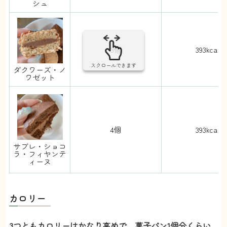
シュ
3個
393kcal
スクロールできます
ダクワーズ・ノ
ワゼット
4個
393kcal
サブレ・ショコ
ラ・フィヤンテ
ィーヌ
カロリー
3つともカロリーはかなり高めで、菓子パン1個分くらい