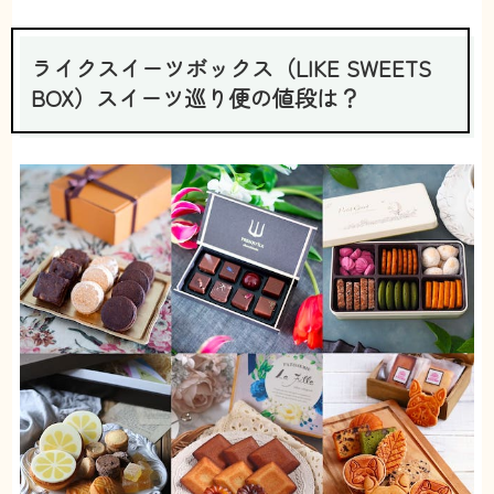
な〜と思っております！
【見た目】
高級感があります。プレゼントにも良さそう。
ライクスイーツボックス（LIKE SWEETS
【配送頻度】
BOX）スイーツ巡り便の値段は？
月1でOKです
【継続】
スイーツ大好きなのに、なかなか買いに行く時間が
ないので、サブスクで届けてくれるの本当に嬉しい
です。虫歯になるか、病気になるまで続けますw
30代 音楽関係
甘党男子
投稿日：2022/09/12
8
たまにでいい
2.5
【コスパ】
高級スイーツなので、料金は高め。