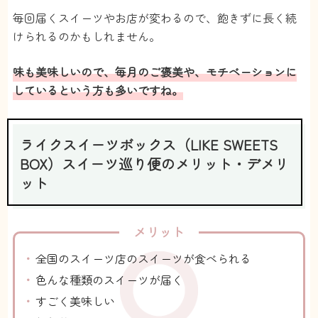
届きますし、箱が潰れてたり傷ついてたりもありま
毎回届くスイーツやお店が変わるので、飽きずに長く続
せん。
お菓子自体も高級感があって、写真をいちいち撮り
けられるのかもしれません。
たくなるような可愛さ（笑）
個包装になってるのも助かります。
味も美味しいので、毎月のご褒美や、モチベーションに
【配送頻度】
しているという方も多いですね。
スキップもできますし、ちょうど良いです。
頻繁に食べるものでもないですしね。
【継続】
継続予定です。毎月3,000円ちょっとで家族全員幸せ
ライクスイーツボックス（LIKE SWEETS
になれると思うと、かなり安いです^_^
BOX）スイーツ巡り便のメリット・デメリ
40代 主婦
お茶漬け
ット
投稿日：2022/11/22
20
メリット
ちょっと高いけど・・・最高
です。
全国のスイーツ店のスイーツが食べられる
4.2
色んな種類のスイーツが届く
すごく美味しい