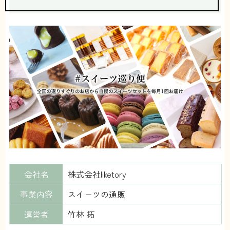
会社名
株式会社liketory
事業内容
スイーツの通販
運営者
竹林 拓