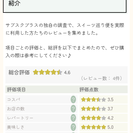
紹介
サブスクプラスの独自の調査で、スイーツ巡り便を実際
に利用した方たちのレビューを集めました。
項目ごとの評価と、総評を以下でまとめたので、ぜひ購
入の際は参考にしてください♪
総合評価
4.6
（レビュー数： 4件）
評価項目
評価点数
3.5
？
コスパ
3.7
？
お店の数
4.2
？
レパートリー
5.0
？
美味しさ