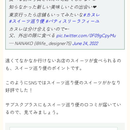
知らなかった新しい美味しいとの出会い❤︎
東京行ったら店舗もいってみたいな
#カヌレ
#スイーツ巡り便
#パティスリーラフィーユ
カヌレは分け合えないので←
父、外出の隙に食べる
pic.twitter.com/0F09gCpyMu
— NANAKO (@life_designer75)
June 24, 2022
遠くてなかなか行けないお店のスイーツが食べられるの
も、スイーツ巡り便のポイントです。
このようにSNSではスイーツ巡り便のスイーツがかなり
好評でした！
サブスクプラスにもスイーツ巡り便の口コミが届いてい
るので、見てみましょう。