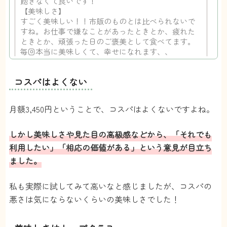
飽きなくて良いです！
【美味しさ】
すごく美味しい！！市販のものとは比べられないで
すね。お仕事で嫌なことがあったときとか、疲れた
ときとか、頑張った日のご褒美として食べてます。
毎回本当に美味しくて、幸せになれます、、
【見た目】
ギフト用？って思うくらい、しっかりした箱にいつ
コスパはよくない
も入ってます。
リボンかかってたりして、開封するときワクワク感
やばいです笑
月額3,450円ということで、コスパはよくないですよね。
【配送頻度】
月1回でちょうど良いです！値段も高めなので、月1の
ご褒美って感じです。
しかし美味しさや見た目の高級感などから、「それでも
【継続】
利用したい」「相応の価値がある」という意見が目立ち
毎月のモチベに関わるので、ずっと続けたいと思っ
ました。
てます♪
27歳 女
るーたん
私も実際に試してみて高いなと感じましたが、コスパの
悪さは気にならないくらいの美味しさでした！
投稿日：2022/08/09
23