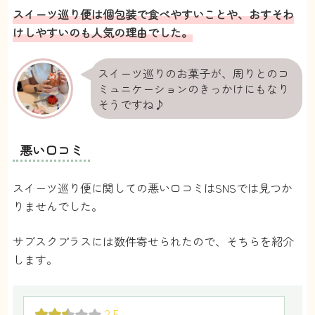
スイーツ巡り便は個包装で食べやすいことや、おすそわ
フォトジェニックケーキとスイーツ両方とも定
けしやすいのも人気の理由でした。
期便で購入するくらいライクスイーツボックス
さんにはお世話になってます！ケーキは自宅で
スイーツ巡りのお菓子が、周りとのコ
家族と食べて楽しんでますが、スイーツ巡り便
ミュニケーションのきっかけにもなり
はお客さんが来たときに出しやすいのでとても
そうですね♪
良いです。常温保存のものだと職場に持ってい
っておすそ分けしたりもできるので、みんなで
楽しめます！
悪い口コミ
さちこ
さん
スイーツ巡り便に関しての悪い口コミはSNSでは見つか
りませんでした。
4.5
今まで甘いものはそんなに好きじゃなかったの
サブスクプラスには数件寄せられたので、そちらを紹介
ですが、スイーツ巡り便をはじめてから甘いも
します。
のが大好きになりました！スイーツ巡り便で送
られてくるスイーツはどれも美味しくて、上品
2.5
な甘さなので家族みんなで楽しめます。