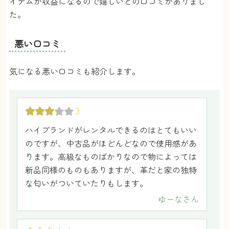
イテムが収益になるので嬉しいとの口コミがありまし
た。
高額なので買うか迷っているバッグがあって、
もし買って、思っていたのと違ったりしたら嫌
だなと思っていたので、ハイブコレクティブで
悪い口コミ
一度レンタルしてみました。実際に使ってみて
やはりいいなと思ったので、お金を貯めて買お
気になる悪い口コミも紹介します。
うと思いました！試し使いとしても利用できる
サービスです！
3
アリエル
さん
ハイブランドがレンタルできるのはとてもいい
5
のですが、中古品がほどんどなので使用感があ
ります。高級なものばかりなので物によっては
人前でスピーチをする機会があったので、ディ
新品同様のものもありますが、革だと家の独特
オールのドレスとミューミューのサンダルをレ
な匂いがついていたりもします。
ンタルしました。、中古品と思えないくらい商
ゆーな
さん
品の状態がとても綺麗で満足でした！また機会
があれば利用したいです。