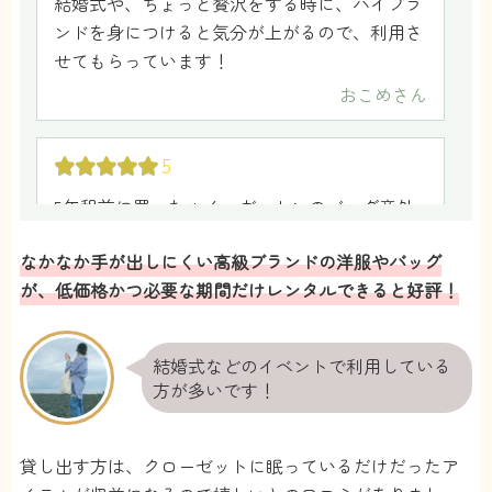
結婚式や、ちょっと贅沢をする時に、ハイブラ
ンドを身につけると気分が上がるので、利用さ
せてもらっています！
おこめ
さん
5
5年程前に買ったルイ・ヴィトンのバッグ意外
と使う出番がなくて、クローゼットに眠ってい
なかなか手が出しにくい高級ブランドの洋服やバッグ
たので、ハイブに預けることにしました。使っ
が、低価格かつ必要な期間だけレンタルできると好評！
てない間に収益になるので、とても得した気分
です！汚れや傷が心配でしたが、補償のサービ
スもあり、扱いも綺麗なので安心して預けられ
結婚式などのイベントで利用している
ます！
方が多いです！
E.I
さん
貸し出す方は、クローゼットに眠っているだけだったア
5