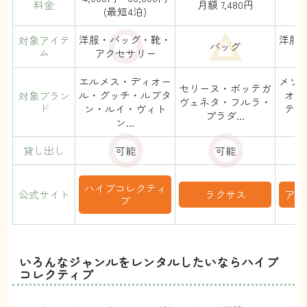
料金
月額 7,480円
(最短4泊)
洋服・バッグ・靴・
洋服
対象アイテ
バッグ
ム
アクセサリー
エルメス・ディオー
メゾ
セリーヌ・ボッテガ
ル・グッチ・ルブタ
オー
対象ブラン
ヴェネタ・フルラ・
ド
ン・ルイ・ヴィト
テ・
プラダ…
ン…
貸し出し
可能
可能
ハイブコレクティ
公式サイト
ラクサス
アナ
ブ
いろんなジャンルをレンタルしたいならハイブ
コレクティブ