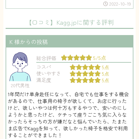
2022-10-19
【口コミ】Kagg.jpに関する評判
K
様からの投稿
5/5点
総合評価
コスパ
5点
使いやすさ
5点
満足度
5点
20代男性
1年間だけ単身赴任になって、自宅でも仕事をする機会
があるので、仕事用の椅子が欲しくて、お店に行った
けど、欲しいやつは何十万もするやつで、安いのにし
ようかと思ったけど、ケチって座りごこち気に入らな
かったらそっちの方が嫌だなと悩んでいたら、たまた
ま広告でKaggを知って、欲しかった椅子を格安で利用
することができました！