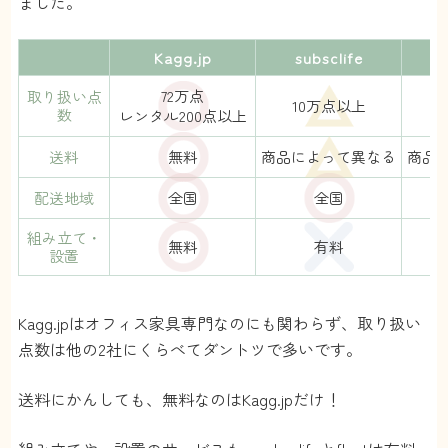
ました。
Kagg.jp
subsclife
72万点
取り扱い点
10万点以上
数
レンタル200点以上
(
送料
無料
商品によって異なる
商品
配送地域
全国
全国
組み立て・
無料
有料
設置
Kagg.jpはオフィス家具専門なのにも関わらず、取り扱い
点数は他の2社にくらべてダントツで多いです。
送料にかんしても、無料なのはKagg.jpだけ！