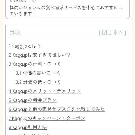
が趣味です♡
幅広いジャンルの食べ物系サービスを中心におすすめし
ていきます！
目次
[
閉じる∧
]
1
Kagg.jpとは？
2
Kagg.jpは安すぎて怪しい？
3
Kagg.jpの評判・口コミ
3.1
評価の高い口コミ
3.2
評価の低い口コミ
4
Kagg.jpのメリット・デメリット
5
Kagg.jpの料金プラン
6
Kagg.jpと他の家具サブスクを比較してみた
7
Kagg.jpのキャンペーン・クーポン
8
Kagg.jp利用方法