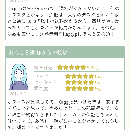
Kagg.jpの何が良いって、送料がかからないとこ。他の
サブスクとかネット通販は、大型のデスクとかになる
と普通に1,000円以上の送料かかるから、商品がやすか
ったとしても、コストが結局かさんじゃう。その点、
商品も安いし、送料無料なKagg.jpはほんと良心的！
あんころ餅
様からの投稿
5/5点
総合評価
コスパ
5点
使いやすさ
5点
満足度
5点
20代女性
オフィス家具探してて、Kagg.jp見つけた時は、安すぎ
て怪しいと思って、やめたけど、この記事読んで、安
い理由が納得できました！メーカーの保証もちゃんと
付いていて、品質に問題がないことがわかって安心し
て、頼むことができました！