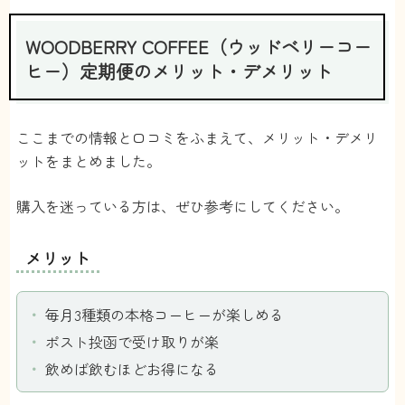
苦手で、届くと消費するのが大変です(-_-;)
大体のコーヒーは美味しいので続けてますが、
WOODBERRY COFFEE（ウッドベリーコー
苦手な味や香りは届かないようにできる機能が
ヒー）定期便のメリット・デメリット
ほしいですね、、
paaami
さん
ここまでの情報と口コミをふまえて、メリット・デメリ
ットをまとめました。
購入を迷っている方は、ぜひ参考にしてください。
メリット
毎月3種類の本格コーヒーが楽しめる
ポスト投函で受け取りが楽
飲めば飲むほどお得になる