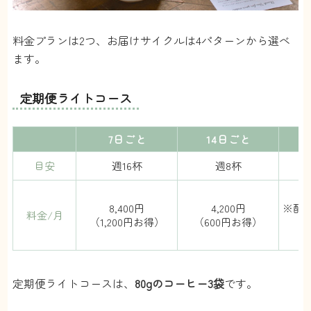
料金プランは2つ、お届けサイクルは4パターンから選べ
ます。
定期便ライトコース
7日ごと
14日ごと
目安
週16杯
週8杯
8,400円
4,200円
※配
料金/月
（1,200円お得）
（600円お得）
（
定期便ライトコースは、
80gのコーヒー3袋
です。