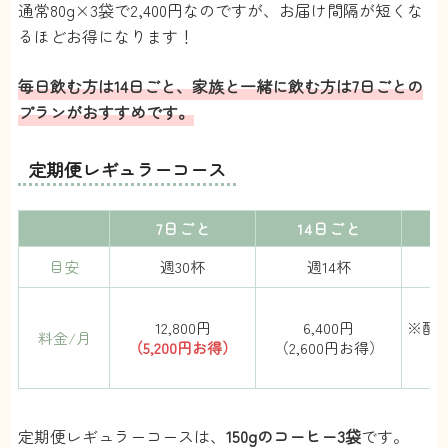
通常80g×3袋で2,400円なのですが、お届け間隔が短くな
るほどお得になります！
毎日飲む方は14日ごと、家族と一緒に飲む方は7日ごとの
プランがおすすめです。
定期便レギュラーコース
7日ごと
14日ごと
目安
週30杯
週14杯
12,800円
6,400円
※配
料金/月
（5,200円お得）
（2,600円お得）
（2
定期便レギュラーコースは、
150gのコーヒー3袋
です。