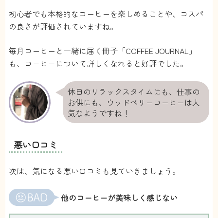
た。
初心者でも本格的なコーヒーを楽しめることや、コスパ
コスパも良いのでしばらく続けようと思いま
の良さが評価されていますね。
す。
N.Y
さん
毎月コーヒーと一緒に届く冊子「COFFEE JOURNAL」
も、コーヒーについて詳しくなれると好評でした。
4
休日のリラックスタイムにも、仕事の
コーヒージャーナルがおもしろい。ゆっくり読
お供にも、ウッドベリーコーヒーは人
みながらコーヒーを味わうのが最近の休日の過
気なようですね！
ごし方です。
まあやん
さん
悪い口コミ
5
次は、気になる悪い口コミも見ていきましょう。
お届けサイクルを細かく選べたので、自分にあ
った使い方をできました。
他のコーヒーが美味しく感じない
結構量があるので、コスパも良いと思います。