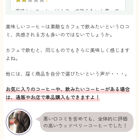
美味しいコーヒーはカフェで飲みたいと思って
しまいました
美味しいコーヒーは素敵なカフェで飲みたいという口コ
自宅で飲んでも美味しいですが、空間の大切さ
ミ、共感される方も多いのではないでしょうか。
を身にしみます
ゆり
さん
カフェで飲むと、同じものでもさらに美味しく感じます
よね。
3
他には、届く商品を自分で選びたいという声が・・・。
可もなく不可もなく・・
毎日飲むものだから、もう少し費用抑えられた
お気に入りのコーヒーや、飲みたいコーヒーがある場合
らと思いました
は、通販やお店で単品購入もできますよ！
じゃんごー
さん
悪い口コミを含めても、全体的に評価
2.5
の高いウッドベリーコーヒーでした！
香りが強いコーヒーや味に癖があるコーヒーが