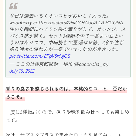
今日は過去いちくらいコヒがおいしく入った。
woodberry coffee roastersのNICARAGUA LA PICONA
注いだ瞬間にハチミツ系の薫りがして、オレンジ、ス
パイス感が続く。セット3種類の中で一番よい豆とい
うのはありつつ、中細挽きで豆:湯は16倍、2分で注ぎ
切る通常の淹れ方が一発でハマったのが良かった。
pic.twitter.com/8FpV5MujCS
— ここのは@京都秘封 秘18 (@coconoha_m)
July 10, 2022
香りの良さを感じられるのは、本格的なコーヒー豆だか
らこそ。
一度に3種類届くので、香りや味を飲み比べしても楽しめ
ます。
次は、サブスクプラスで集めた口コミを見てみましょ