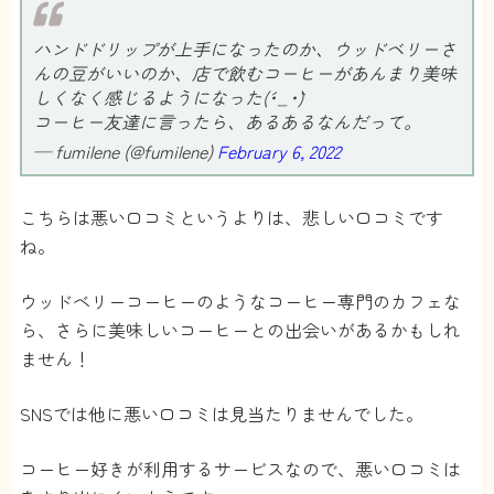
ミルク
さん
ハンドドリップが上手になったのか、ウッドベリーさ
んの豆がいいのか、店で飲むコーヒーがあんまり美味
4.5
しくなく感じるようになった(´･_･`)
コーヒー友達に言ったら、あるあるなんだって。
毎月色んな味のコーヒーが届いて、コーヒーに
味があることを知りました笑
— fumilene (@fumilene)
February 6, 2022
最初にコーヒーを淹れる器具もらえたので、初
心者でもコーヒー楽しめてます😛
こちらは悪い口コミというよりは、悲しい口コミです
おもちっち
さん
ね。
ウッドベリーコーヒーのようなコーヒー専門のカフェな
5
ら、さらに美味しいコーヒーとの出会いがあるかもしれ
リモートワークのお供です。
ません！
香りが良いし、淹れるのに少し手間がかかるこ
とで気分転換になります。
SNSでは他に悪い口コミは見当たりませんでした。
届くコーヒーは毎回美味しいので、プロはすご
コーヒー好きが利用するサービスなので、悪い口コミは
いなと。