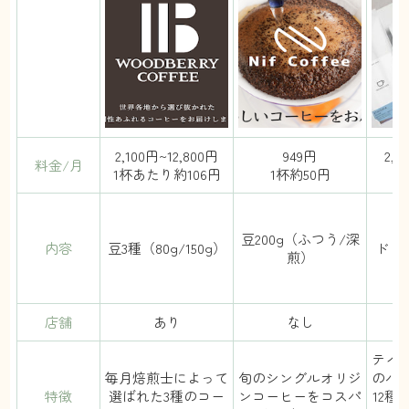
2,100円~12,800円
949円
2,1
料金/月
1杯あたり約106円
1杯約50円
（5
豆200g（ふつう/深
内容
豆3種（80g/150g）
ドリ
煎）
（
店舗
あり
なし
テイ
毎月焙煎士によって
旬のシングルオリジ
のバ
特徴
選ばれた3種のコー
ンコーヒーをコスパ
12