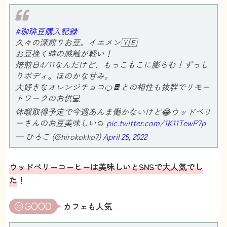
#珈琲豆購入記録
久々の深煎りお豆。イエメン🇾🇪
お豆挽く時の感触が軽い！
焙煎日4/11なんだけど、もっこもこに膨らむ！ずっし
りボディ。ほのかな甘み。
大好きなオレンジチョコ🍊🍫との相性も抜群でリモー
トワークのお供💻
休暇取得予定で今週あんま働かないけど😂ウッドベリ
ーさんのお豆美味しい☺️
pic.twitter.com/1K11TewP7p
— ひろこ (@hirokokko7)
April 25, 2022
ウッドベリーコーヒーは美味しいとSNSで大人気でし
た
！
カフェも人気