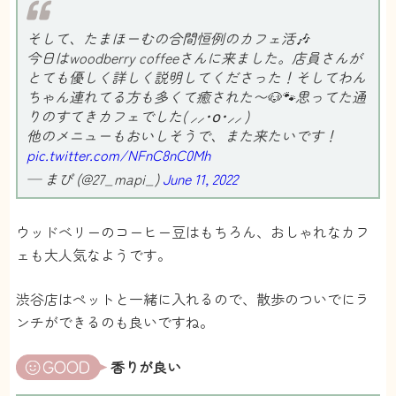
そして、たまほーむの合間恒例のカフェ活🎶
今日はwoodberry coffeeさんに来ました。店員さんが
とても優しく詳しく説明してくださった！そしてわん
ちゃん連れてる方も多くて癒された〜🐶🐾思ってた通
りのすてきカフェでした( ⸝⸝･໐･⸝⸝ )
他のメニューもおいしそうで、また来たいです！
pic.twitter.com/NFnC8nC0Mh
— まぴ (@27_mapi_)
June 11, 2022
ウッドベリーのコーヒー豆はもちろん、おしゃれなカフ
ェも大人気なようです。
渋谷店はペットと一緒に入れるので、散歩のついでにラ
ンチができるのも良いですね。
香りが良い