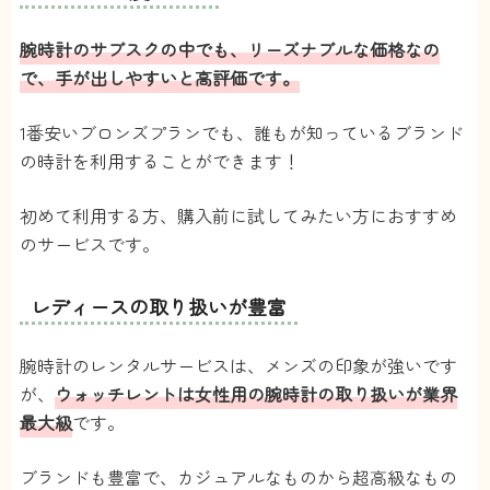
も安心です。
【利用のしやすさ】
腕時計のサブスクの中でも、リーズナブルな価格なの
登録自体は簡単で、返却の手順も特に難しいことは
で、手が出しやすいと高評価です。
ないので使いやすいは使いやすいです。
ただ、毎回メールでのやり取りになるので、アプリ
とかになったらもっと使いやすいかなと思います。
1番安いブロンズプランでも、誰もが知っているブランド
【補償サービス】
の時計を利用することができます！
月500円で補償サービスを付けることができます。
これは万が一の為に付けた方がいいと思います。
今まで失くしたり、壊したりしたことはありません
初めて利用する方、購入前に試してみたい方におすすめ
が、もしそうなった場合、サービスを付けていなか
のサービスです。
ったら相当な額を支払わなければならないの
で・・・
レディースの取り扱いが豊富
ゴールドプラン
時計好人
投稿日：2022/05/31
2
腕時計のレンタルサービスは、メンズの印象が強いです
が、
ウォッチレントは女性用の腕時計の取り扱いが業界
最大級
です。
手頃な価格
4.1
ブランドも豊富で、カジュアルなものから超高級なもの