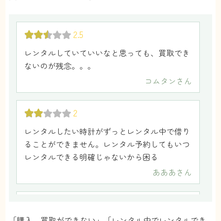
5
2.5
ブロンズプランに加入していますが、予想以上
レンタルしていていいなと思っても、買取でき
にハイランクの時計が借りれてお得な気分で
ないのが残念。。。
す！この間友人の結婚式で付けて行った時も、
コムタン
さん
同期から褒められて嬉しかったです！
御茶ノ水
さん
2
レンタルしたい時計がずっとレンタル中で借り
5
ることができません。レンタル予約してもいつ
登録から発送まで3日？くらいで手元にくるの
レンタルできる明確じゃないから困る
で、対応が早くて助かりました！補償サービス
あああ
さん
に加入していれば、故障しても失くしちゃって
も弁償しなくていいので、安心！
3
あき
さん
「購入、買取ができない」「レンタル中でレンタルでき