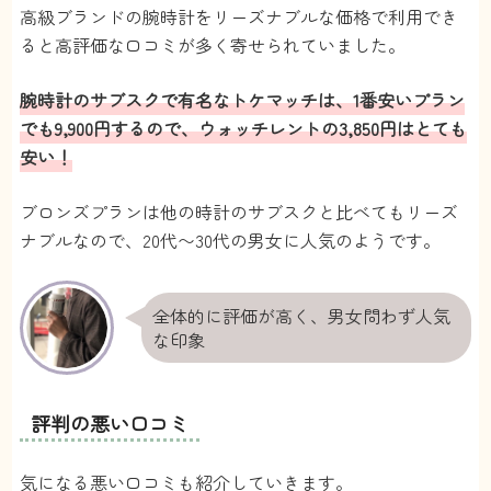
高級ブランドの腕時計をリーズナブルな価格で利用でき
ると高評価な口コミが多く寄せられていました。
5
腕時計のサブスクで有名なトケマッチは、1番安いプラン
ROLEXの時計の購入を考えていたのですが、買
でも9,900円するので、ウォッチレントの3,850円はとても
ってみてイメージと違ったり、つけ心地が悪か
安い！
ったら嫌だなと思って、ウォッチレントで試し
にレンタルしました。最短で1ヶ月から利用で
ブロンズプランは他の時計のサブスクと比べてもリーズ
きるので、お試しで付けてみたい人にはかなり
ナブルなので、20代〜30代の男女に人気のようです。
おすすめのサービスだなと思いました。
与田
さん
全体的に評価が高く、男女問わず人気
な印象
4.5
レディースのブランドや種類が豊富で気になる
評判の悪い口コミ
ものがたくさんあって迷いました！いろんな時
計をリーズナブルな価格で試せて嬉しいです。
気になる悪い口コミも紹介していきます。
あっちゃん
さん