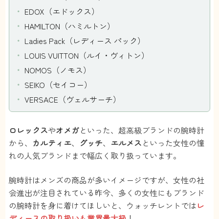
EDOX（エドックス）
HAMILTON（ハミルトン）
Ladies Pack（レディース パック）
LOUIS VUITTON（ルイ・ヴィトン）
NOMOS（ノモス）
SEIKO（セイコー）
VERSACE（ヴェルサーチ）
ロレックス
や
オメガ
といった、超高級ブランドの腕時計
から、
カルティエ
、
グッチ
、
エルメス
といった女性の憧
れの人気ブランドまで幅広く取り扱っています。
腕時計はメンズの商品が多いイメージですが、女性の社
会進出が注目されている昨今、多くの女性にもブランド
の腕時計を身に着けてほしいと、ウォッチレントでは
レ
ディースの取り扱いも業界最大級
！