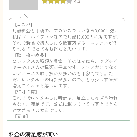
4.3
【コスパ】
月額料金も手頃で、ブロンズプランなら3,000円強、
私はゴールドプランなので月額10,000円程度ですが、
それで新品で購入したら数百万するロレックスが借
りれるのでとてもお得だと思います。
【取り扱い商品】
ロレックスの種類が豊富！そのほかにも、タグホイ
ヤーやオメガの種類が豊富です。メンズだけでなく
レディースの取り扱いが多いのも印象的です。た
だ、レンタル中の時計が多いので、もう少し在庫が
増えてくれると嬉しいです。
【時計の質】
これまでレンタルした時計は、目立ったキズや汚れ
もなく、満足です。公式に載っている写真とほとん
ど大差ありませんでした。
【審査】
簡単でした。必要書類も手元にあるもので済んだの
で時に手間はかかりませんでした。確認の電話が来
料金の満足度が高い
ますが、ちゃんとしているサービスなんだなこちら