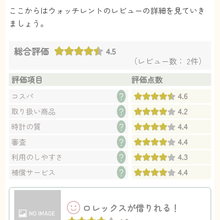
ここからはウォッチレントのレビューの詳細を見ていき
ましょう。
総合評価
4.5
（レビュー数： 2件）
評価項目
評価点数
4.6
？
コスパ
4.2
？
取り扱い商品
4.4
？
時計の質
4.4
？
審査
4.3
？
利用のしやすさ
4.4
？
補償サービス
ロレックスが借りれる！