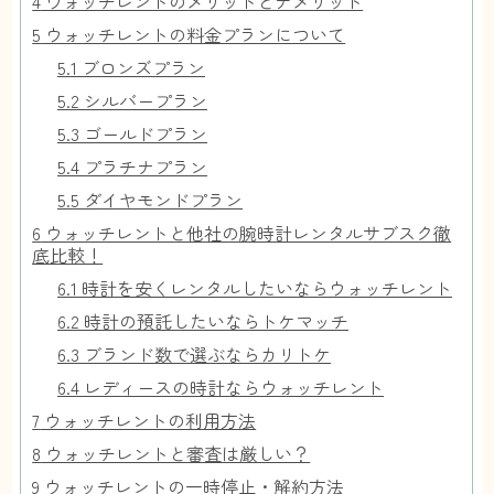
4
ウォッチレントのメリットとデメリット
5
ウォッチレントの料金プランについて
5.1
ブロンズプラン
5.2
シルバープラン
5.3
ゴールドプラン
5.4
プラチナプラン
5.5
ダイヤモンドプラン
6
ウォッチレントと他社の腕時計レンタルサブスク徹
底比較！
6.1
時計を安くレンタルしたいならウォッチレント
6.2
時計の預託したいならトケマッチ
6.3
ブランド数で選ぶならカリトケ
6.4
レディースの時計ならウォッチレント
7
ウォッチレントの利用方法
8
ウォッチレントと審査は厳しい？
9
ウォッチレントの一時停止・解約方法