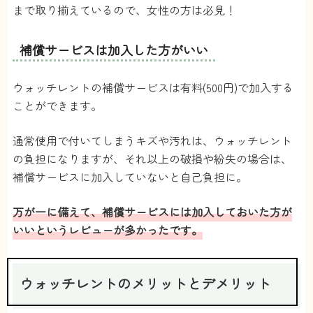
まで取り揃えているので、女性の方は必見！
【コスパ】
他社のサブスクと比べてもウォッチレントは安い！
補償サービスは加入した方がいい
しかもブランドの品揃えもいいし、種類も豊富！コ
スパはめちゃくちゃいい。
ウォッチレントの補償サービスは有料(500円)で加入する
【取り扱い商品】
オメガ、ロレックスの取り扱いが豊富な印象。ブロ
ことができます。
ンズプランでもブルガリ、シャネル、グッチのブラ
ンドが借りれるのでハイスペック。
通常使用で付いてしまうキズや汚れは、ウォッチレント
レディースの時計も充実している。
の負担になりますが、それ以上の破損や紛失の場合は、
【時計の質】
梱包も丁寧で、商品も綺麗な状態。質が気になった
補償サービスに加入していないと自己負担に。
ことはこれまでなし。
【審査】
万が一に備えて、補償サービスには加入しておいた方が
よほどのことがなければ落ちないのでは？一度電話
がきて、メメールが届けば審査完了で、あとは送ら
いいというレビューが多かったです。
れてくるのを待つだけなので簡単。
【利用のしやすさ】
料金も手頃なので、手が出しやすい！学生や女性で
ウォッチレントのメリットとデメリット
も利用しやすいサービス！
【補償サービス】
補償サービスは加入しています。