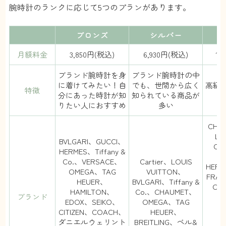
腕時計のランクに応じて5つのプランがあります。
ブロンズ
シルバー
月額料金
3,850円(税込)
6,930円(税込)
10
ブランド腕時計を身
ブランド腕時計の中
に着けてみたい！自
でも、世間から広く
高級
特徴
分にあった時計が知
知られている商品が
りたい人におすすめ
多い
CHA
LE
BVLGARI、GUCCI、
Car
HERMES、Tiffany &
V
Co.、VERSACE、
Cartier、LOUIS
HER
OMEGA、TAG
VUITTON、
FRAN
HEUER、
BVLGARI、Tiffany &
OM
HAMILTON、
Co.、CHAUMET、
ブランド
EDOX、SEIKO、
OMEGA、TAG
CITIZEN、COACH、
HEUER、
B
ダニエルウェリント
BREITLING、ベル&