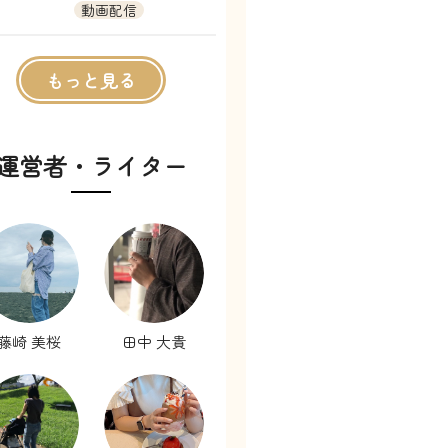
動画配信
もっと見る
運営者・ライター
藤崎 美桜
田中 大貴