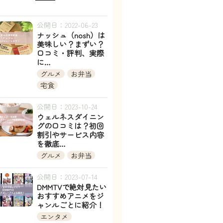
公開日：2022-06-23
ナッシュ（nosh）は
美味しい？まずい？
口コミ・評判、実際
に…
グルメ
お弁当
宅食
公開日：2023-10-24
ウェルネスダイニン
グの口コミは？初回
割引やサービス内容
を徹底…
グルメ
お弁当
公開日：2023-07-14
DMMTVで絶対見たい
おすすめアニメをジ
ャンルごとに紹介！
エンタメ