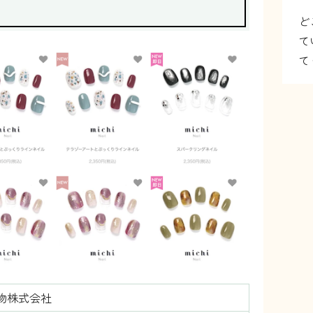
ど
て
て
物株式会社