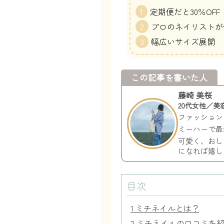
定期便だと30％OFF
プロのネイリストが
幅広いサイズ展開
この記事を書いた人
藤崎 美桜
20代女性／美
ファッション
ミーハーで最
可愛く、おし
になれば嬉し
目次
1
ミチネイルとは？
2
ミチネイルの口コミを紹