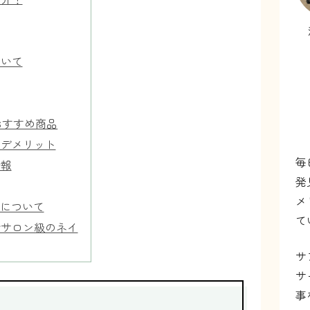
いて
おすすめ商品
デメリット
毎
情報
発
メ
について
て
サロン級のネイ
サ
サ
事