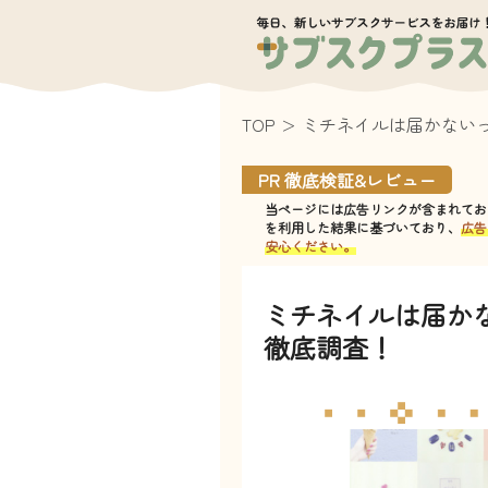
エンタメ
TOP
ミチネイルは届かない
育児
PR 徹底検証&レビュー
グルメ
当ページには広告リンクが含まれてお
を利用した結果に基づいており、
広告
安心ください。
デバイス
・アプリ
ミチネイルは届か
アウトドア
徹底調査！
その他