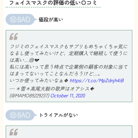
フェイスマスクの評価の低い口コミ
匿名
さん
値段が高い
4
ちょっと高いですが、自分へのご褒美にしてま
す！
フジミのフェイスマスクもサプリもめちゃくちゃ気に
モチベも上がるのでとってもいいです
なるし使ってみたいけど、定期購入で継続して使うに
は高い…😢💔
どん
さん
私には高いって思う時点で企業側の顧客の対象に当て
はまってないってことなんだろうけど…。
いつか使ってみたいなぁ🍀
https://t.co/MpZdnjh4iB
— ＊雪＊高尾大毅の歌声はオアシス🐠
(@MAMO89229237)
October 11, 2020
トライアルがない