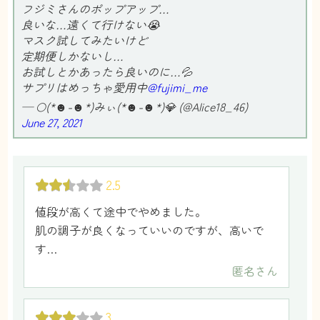
フジミさんのポップアップ…
良いな…遠くて行けない😭
マスク試してみたいけど
定期便しかないし…
お試しとかあったら良いのに…💦
サプリはめっちゃ愛用中
@fujimi_me
— 🌕(*☻-☻*)みぃ(*☻-☻*)💎 (@Alice18_46)
June 27, 2021
2.5
値段が高くて途中でやめました。
肌の調子が良くなっていいのですが、高いで
す…
匿名
さん
3