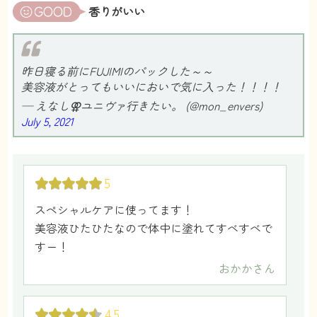
香りがいい
昨日寝る前にFUJIMIのパックした～～
美容液がとってもいいにおいで気に入った！！！！
— えなし⚢ユニヴァ行きたい。 (@mon_envers)
July 5, 2021
5
スペシャルケアに使ってます！
美容液ひたひたなので体中に塗れてすべすべで
すー！
おかか
さん
4.5