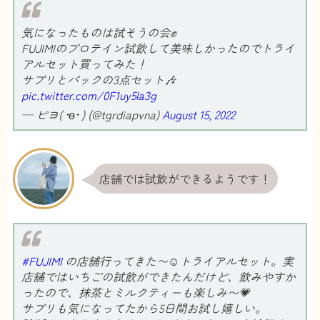
気になったものは試そうの会✊
FUJIMIのプロテイン試飲して美味しかったのでトライ
アルセット買ってみた！
サプリとパックの3点セット🎶
pic.twitter.com/0F1uy5la3g
— ピヨ( •ө• ) (@tgrdiapvna)
August 15, 2022
店舗では試飲ができるようです！
#FUJIMI
の店舗行ってきた〜☺️トライアルセット。実
店舗ではいちごの試飲ができたんだけど、飲みやすか
ったので、抹茶とミルクティーも楽しみ〜💗
サプリも気になってたから5日間お試し嬉しい。