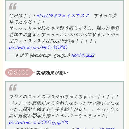
今日は！！！
#FUJIMI
#フェイスマスク
するって決
めてたんだ！！！
めっっっちゃお肌のキメ整う感じするし、残った美容
液体中に塗るとすっっっごいスベスベになるからやっ
ぱフェイスマスクはFUJIMIが1番！！！！！
pic.twitter.com/HtXzzkQ8hO
— すぴ子 (@supisupi_guuguu)
April 4, 2022
美容効果が高い
フジミのフェイスマスクめちゃくちゃいい！！！！！
パックとか面倒だから全然しなかったけど顔ﾓﾁﾓﾁにな
ったし顔引き締まるし美意識上がるし、、もっと色々
顔に気使お😇写真撮ったらホラーなっちゃった。
pic.twitter.com/CKEoypg3PK