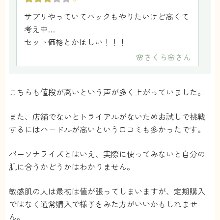
サプリやっていてパックもやりたいけど高くて
考え中…
セット価格とかほしい！！！
🌸さくら🌸
さん
2
こちらも値段が高いという声が多く上がっていました。
肌に合わせて作られてるのいいけど、お値段
また、店舗でないとトライアルがないためお試しで挑戦
が…
するにはハードルが高いという口コミも多かったです。
短期間で解約してしましました
0
さん
パーソナライズとはいえ、実際に使ってみないと自分の
肌に合うかどうかはわかりません。
2
敏感肌の人は最初は値が張ってしまいますが、定期購入
あんまり肌の調子良くなったとかなかったので
ではなく通常購入で様子をみた方がいいかもしれませ
やめてしまいました。
ん。