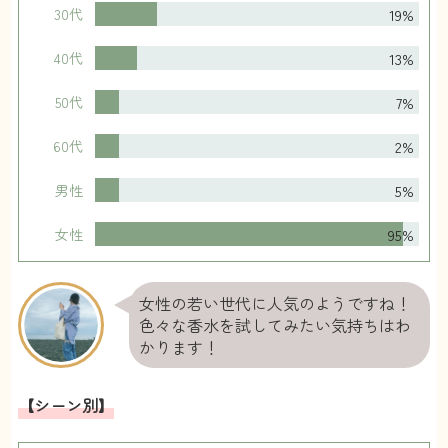
19%
30代
13%
40代
7%
50代
2%
60代
5%
男性
95%
女性
女性の若い世代に人気のようですね！
色々な香水を試してみたい気持ちはわ
かります！
【シーン別】