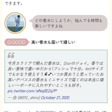
できます。
どの香水にしようか、悩んでる時間も
楽しいですよね
高い香水も届いて嬉しい
今月カラリアで頼んだ香水は、Diorのジョイ。香りは
良い意味で濃いめだから1プッシュで十分。4mlサイズ
でもかなり使えそう🐏💕いつか買おうと思っていたお
高いデパコスの香水もミニサイズで届くのは本当に嬉
しい〜ポーチに入れやすいところも好き。
pic.twitter.com/slNq0EZq7P
— 白 (@012_shiro)
October 27, 2020