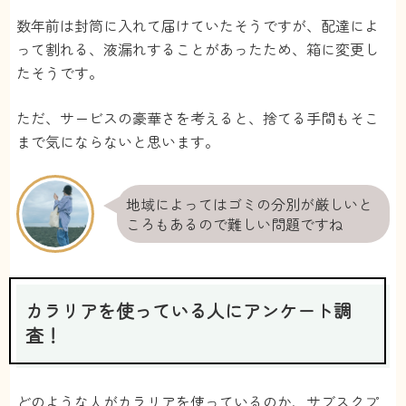
ですね。色々な香水を入手したい人だったり、
数年前は封筒に入れて届けていたそうですが、配達によ
普段そんなに香水を使わない人だったらお得か
って割れる、液漏れすることがあったため、箱に変更し
と思います。
たそうです。
私は毎日使うので、カラリアの香水だと1〜2週
間くらいでなくなっちゃうので、割高になっち
ただ、サービスの豪華さを考えると、捨てる手間もそこ
ゃいます。
まで気にならないと思います。
匿名
さん
地域によってはゴミの分別が厳しいと
2
ころもあるので難しい問題ですね
直接匂いを嗅げないというのはデメリットかも
しれません。
金木犀とかラベンダーとか分かりやすく書いて
カラリアを使っている人にアンケート調
あるのですが、そもそも分からないようなもの
査！
もあるので選びにくいです。匂いの試供品みた
いなものとか送ってくれるといいかもしれませ
んね。
どのような人がカラリアを使っているのか、サブスクプ