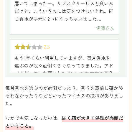
届いてしまったー。サブスクサービスも良いん
だけど、こういうのには気をつけないとね。同
じ香水が手元に2つになっちゃいました…
伊藤
さん
2.5
もう1年くらい利用していますが、毎月香水を
選ぶのが段々面倒くさくなってきました。アド
バイザーにもお願いしたりLINEでおすすめ商品
を見てるんだけど、だいたい人気のやつが選ば
毎月香水を選ぶのが面倒だったり、香りを事前に確かめ
れるので皆とかぶりそうでなんか嫌です。
られなかったりなどといったマイナスの投稿がありまし
さや
さん
た。
1
なかでも気になったのは、
届く箱が大きく処理が面倒だ
ということ。
そのまま香水の瓶を買ったほうが安いのは確か