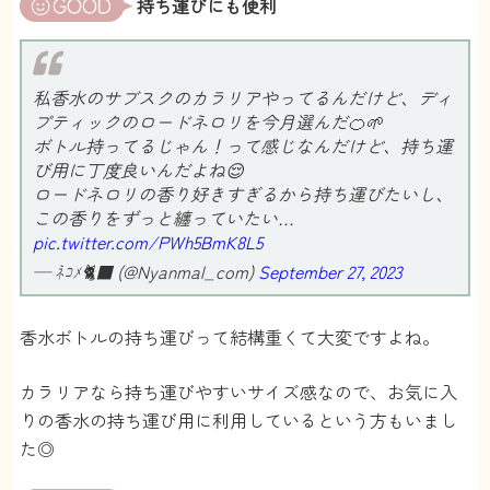
持ち運びにも便利
私香水のサブスクのカラリアやってるんだけど、ディ
プティックのロードネロリを今月選んだ🍊🌱
ボトル持ってるじゃん！って感じなんだけど、持ち運
び用に丁度良いんだよね😌
ロードネロリの香り好きすぎるから持ち運びたいし、
この香りをずっと纏っていたい…
pic.twitter.com/PWh5BmK8L5
— ﾈｺﾒ🐈‍⬛ (@Nyanmal_com)
September 27, 2023
香水ボトルの持ち運びって結構重くて大変ですよね。
カラリアなら持ち運びやすいサイズ感なので、お気に入
りの香水の持ち運び用に利用しているという方もいまし
た◎