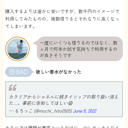
送っていくだけで適性な香水をおすすめしてく
れます。
購入するよりは遥かに安いですが、数千円のイメージで
香水もどんな匂いなのか詳しく書かれているの
利用してみたものの、複数借りるとそれなりに高くなっ
で、これなら間違いはなさそうと思いました。
てしまいます。
今後はファッションとか匂いにもこだわって素
敵な女性を目指します。
一度にいくつも借りるのではなく、数
匿名
さん
ヶ月で何本か試す気持ちで利用するの
が良さそうです
欲しい香水がなかった
カラリアからシャネルに続きイソップの取り扱い消え
た…。事前に告知してほしい😩
— もちっこ (@mochi_hito0505)
June 9, 2022
カラリアは種類が豊富というだけに、少しガッカリなイ