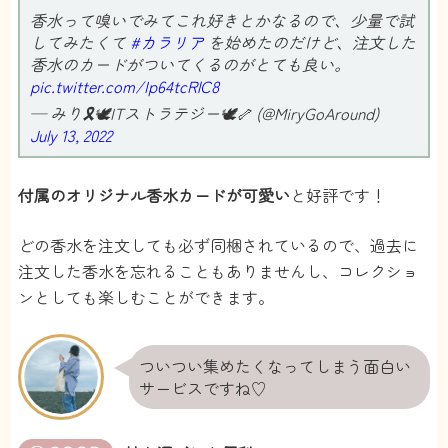
香水って嗅いでみてこれ好きとかなるので、少量で試
してみたくて
#カラリア
を始めたのだけど、注文した
香水のカードがついてくるのがとても良い。
pic.twitter.com/Ip64tcRlC8
— みり🎗🕊ITストラテジー🕊🦴 (@MiryGoAround)
July 13, 2022
付属のオリジナル香水カードが可愛い
と好評です！
どの香水を注文しても必ず同梱されているので、過去に
注文した香水を忘れることもありませんし、コレクショ
ンとしても楽しむことができます。
ついつい集めたくなってしまう面白い
サービスですね♡