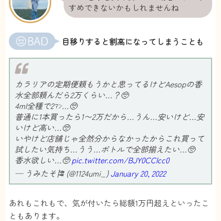
が3980円で楽しめるなら安い〜。
すめできないかもしれませんね
その分、量が少ないけど毎日使ってる訳じゃな
いから欲しかった香水が溜まっていくのもテン
目移りすると割高になってしまうことも
ションあがる！
ねむ
さん
カラリアの定期便頼もうかと思ってるけどAesopの香
5
水全部頼んだら2万くらい…？🥺
4ml全種で2ﾏﾝ…🥺
香水なんて使ったこともないし、使おうと思っ
普通に1本買ったら1〜2万だから…うん…安いけど…安
てもいませんでしたが、好きな男性と念願のデ
いけど高い…🥺
ートが決まったので少しでも可愛いと思われた
いやけど店舗じゃ全然分からなかったからこれ買って
くて香水を使おうと思いました。でもこれまで
試したい気持ち…うう…ボトルで全部揃えたい…🥺
使っていなかったので全くわからず、買うにし
香水欲しい…🥺
pic.twitter.com/BJY0CClcc0
ても自分に合った香水がわからない…
— うみたそ🎏 (@1124umi_)
January 20, 2022
香水のサイトを見ていくうちに自分にあった香
水を探してくれるカラリアに出会いました。
あれもこれもで、気が付いたら総額1万円超えといったこ
LINEで自分の好きな匂いや季節、シーンなどを
ともあります。