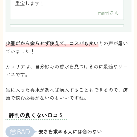
重宝します！
mami
さん
5
少量だから余らせず使えて、コスパも良い
との声が届い
好きな香水がたくさんあるんですが、瓶で買う
ていました！
とお財布に厳しくて…毎日使うわけでもないし
友達と遊びに行くくらいなので使い切ることも
カラリアは、自分好みの香水を見つけるのに最適なサー
難しかったのですが、カラリアなら安く、毎月
ビスです。
1個手に入るので楽しみが増えました。多くの
種類の香水が手に入るので気分や季節に合わせ
気に入った香水があれば購入することもできるので、店
て出かけるのも楽しみの一つにしています。
頭で悩む必要がないのもいいですね。
菊池麻衣
さん
評判の良くない口コミ
4
安さを求める人には合わない
香水のサブスクあるんだ！と思って登録しちゃ