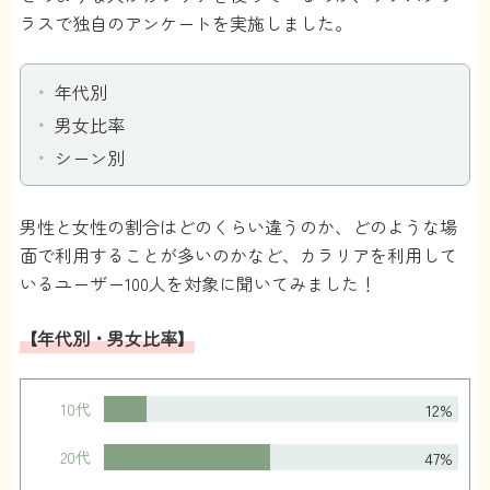
それか直接店に出向いて確認するかですね。
ラスで独自のアンケートを実施しました。
こまち
さん
年代別
1.5
男女比率
最初は豪華な箱だと思ってたんですけど、送ら
シーン別
れてくる度にゴミになるので捨てるのが少々面
倒…箱を捨てるのもなんかもったいない気がし
男性と女性の割合はどのくらい違うのか、どのような場
て、どうしてもそこが気になってしまいます。
面で利用することが多いのかなど、カラリアを利用して
昔は紙袋みたいだったので、改善されたかもし
いるユーザー100人を対象に聞いてみました！
れませんがやっぱり簡単に捨てれるような感じ
がいいですね。
【年代別・男女比率】
匿名
さん
12%
10代
47%
20代