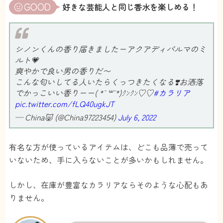
好きな芸能人と同じ香水を楽しめる！
シノンくんの香り届きましたーアクアディパルマのミ
ルト💗
爽やかで良い男の香りだ〜
こんな匂いしてる人いたらくっつきたくなる❣️お洒落
でかっこいい香りーー( *¯ ꒳¯*)ｸﾝｸﾝ♡♡
#カラリア
pic.twitter.com/fLQ40ugkJT
— China🐷 (@China97223454)
July 6, 2022
有名な方が使っているアイテムは、どこも品薄で売って
いないため、手に入らないことが多いかもしれません。
しかし、在庫が豊富なカラリアならそのような心配もあ
りません。