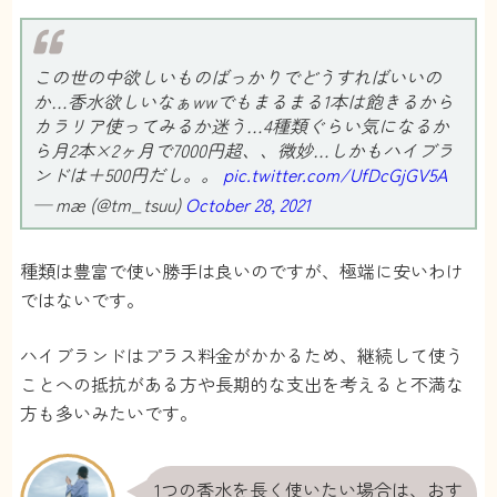
いました！梱包もしっかりしてて、ケースも入
ってて可愛い！色は白と黒のアトマイザーがあ
って、かばんの中にいれておいても液漏れしな
この世の中欲しいものばっかりでどうすればいいの
いので安心！ただ好きな色が赤だから色々な種
か…香水欲しいなぁwwでもまるまる1本は飽きるから
カラリア使ってみるか迷う…4種類ぐらい気になるか
類のアトマイザーが増えてくれると嬉しいなと
ら月2本×2ヶ月で7000円超、、微妙…しかもハイブラ
思うけど、香水の種類多いし気にしないように
ンドは＋500円だし。。
pic.twitter.com/UfDcGjGV5A
してます！
— mæ (@tm_tsuu)
October 28, 2021
星奈☆
さん
種類は豊富で使い勝手は良いのですが、極端に安いわけ
4
ではないです。
欲しかったエルメスの香水が安く手に入るのは
ハイブランドはプラス料金がかかるため、継続して使う
ものすごく気分が踊りました！
ことへの抵抗がある方や長期的な支出を考えると不満な
本来だったら9000円するんですけど、1980円で
方も多いみたいです。
手に入るなんて。安月給の私でも欲しい香水が
手に入るし、次は2000円プラスしなきゃいけな
いけどルブタンのルビルージュにする！4万円
1つの香水を長く使いたい場合は、おす