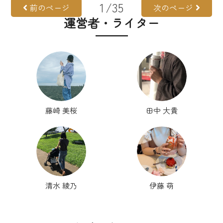
1
/35
前のページ
次のページ
運営者・ライター
藤崎 美桜
田中 大貴
清水 綾乃
伊藤 萌